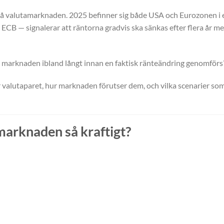
 på valutamarknaden. 2025 befinner sig både USA och Eurozonen i 
ECB — signalerar att räntorna gradvis ska sänkas efter flera år m
marknaden ibland långt innan en faktisk ränteändring genomförs
 valutaparet, hur marknaden förutser dem, och vilka scenarier som
marknaden så kraftigt?