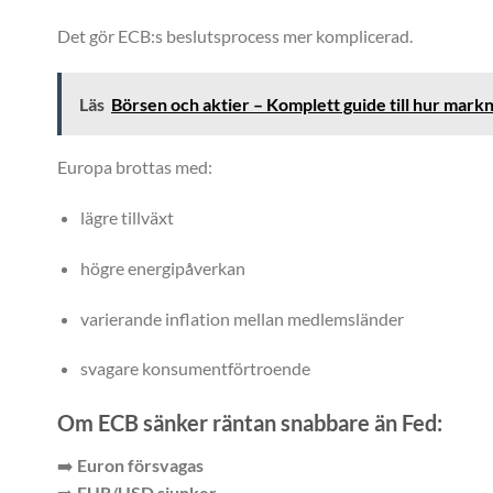
Det gör ECB:s beslutsprocess mer komplicerad.
Läs
Börsen och aktier – Komplett guide till hur mar
Europa brottas med:
lägre tillväxt
högre energipåverkan
varierande inflation mellan medlemsländer
svagare konsumentförtroende
Om ECB sänker räntan snabbare än Fed:
➡️
Euron försvagas
➡️
EUR/USD sjunker