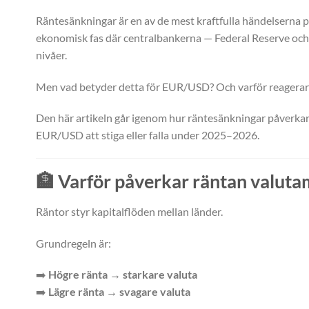
Räntesänkningar är en av de mest kraftfulla händelserna
ekonomisk fas där centralbankerna — Federal Reserve och 
nivåer.
Men vad betyder detta för EUR/USD? Och varför reagerar 
Den här artikeln går igenom hur räntesänkningar påverkar
EUR/USD att stiga eller falla under 2025–2026.
🏦
Varför påverkar räntan valuta
Räntor styr kapitalflöden mellan länder.
Grundregeln är:
➡️
Högre ränta → starkare valuta
➡️
Lägre ränta → svagare valuta