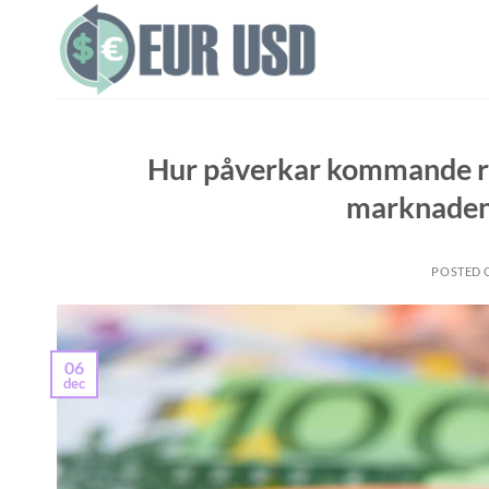
Skip
to
content
Hur påverkar kommande r
marknaden
POSTED
06
dec