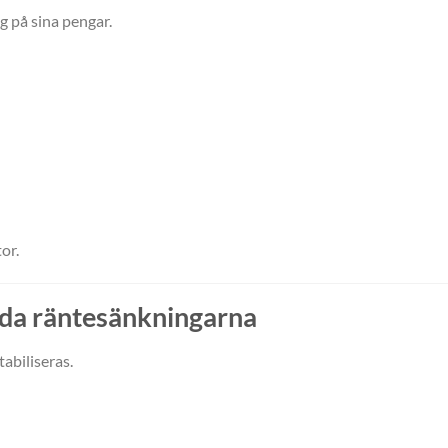
g på sina pengar.
or.
eda räntesänkningarna
abiliseras.