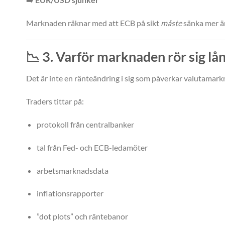
Marknaden räknar med att ECB på sikt
måste
sänka mer ä
📉
3. Varför marknaden rör sig lå
Det är inte en ränteändring i sig som påverkar valutama
Traders tittar på:
protokoll från centralbanker
tal från Fed- och ECB-ledamöter
arbetsmarknadsdata
inflationsrapporter
”dot plots” och räntebanor