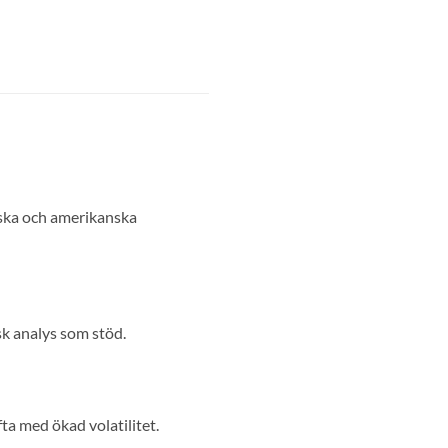
iska och amerikanska
sk analys som stöd.
fta med ökad volatilitet.