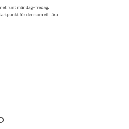
gnet runt måndag–fredag.
rtpunkt för den som vill lära
SD