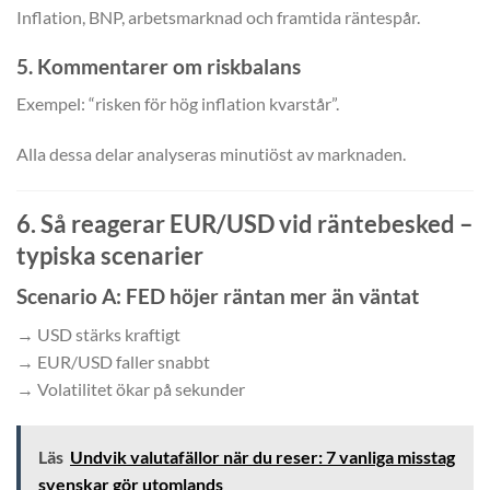
Inflation, BNP, arbetsmarknad och framtida räntespår.
5. Kommentarer om riskbalans
Exempel: “risken för hög inflation kvarstår”.
Alla dessa delar analyseras minutiöst av marknaden.
6. Så reagerar EUR/USD vid räntebesked –
typiska scenarier
Scenario A: FED höjer räntan mer än väntat
→ USD stärks kraftigt
→ EUR/USD faller snabbt
→ Volatilitet ökar på sekunder
Läs
Undvik valutafällor när du reser: 7 vanliga misstag
svenskar gör utomlands