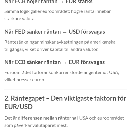
När ECB höjer räntan → EUR stärks
Samma logik gäller euroområdet: högre ränta innebär
starkare valuta.
När FED sänker räntan → USD försvagas
Räntesänkningar minskar avkastningen på amerikanska
tillgångar, vilket driver kapital till andra valutor.
När ECB sänker räntan → EUR försvagas
Euroområdet förlorar konkurrensfördelar gentemot USA,
vilket pressar euron.
2. Räntegapet – Den viktigaste faktorn för
EUR/USD
Det är
differensen mellan räntorna
i USA och euroområdet
som påverkar valutaparet mest.