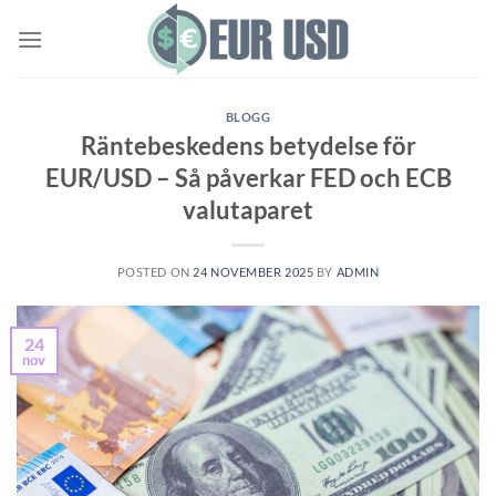
Skip
to
content
BLOGG
Räntebeskedens betydelse för
EUR/USD – Så påverkar FED och ECB
valutaparet
POSTED ON
24 NOVEMBER 2025
BY
ADMIN
24
nov