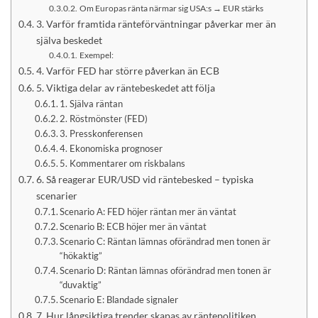
Om Europas ränta närmar sig USA:s → EUR stärks
3. Varför framtida ränteförväntningar påverkar mer än
själva beskedet
Exempel:
4. Varför FED har större påverkan än ECB
5. Viktiga delar av räntebeskedet att följa
1. Själva räntan
2. Röstmönster (FED)
3. Presskonferensen
4. Ekonomiska prognoser
5. Kommentarer om riskbalans
6. Så reagerar EUR/USD vid räntebesked – typiska
scenarier
Scenario A: FED höjer räntan mer än väntat
Scenario B: ECB höjer mer än väntat
Scenario C: Räntan lämnas oförändrad men tonen är
“hökaktig”
Scenario D: Räntan lämnas oförändrad men tonen är
“duvaktig”
Scenario E: Blandade signaler
7. Hur långsiktiga trender skapas av räntepolitiken